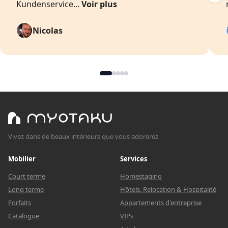
Kundenservice...
Voir plus
Nicolas
Vivez dans de beaux intérieurs que vous adorerez
Mobilier
Services
Court terme
Homestaging
Long terme
Hôtels, Relocation & Hospitalité
Forfaits
Appartements d'entreprise
Catalogue
VIPs