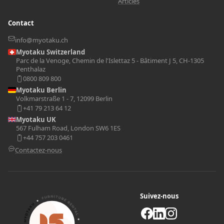
Articles
Contact
info@myotaku.ch
Myotaku Switzerland
Parc de la Venoge, Chemin de l'Islettaz 5 - Bâtiment J 5, CH-1305
Penthalaz
0800 809 800
Myotaku Berlin
Volkmarstraße 1 - 7, 12099 Berlin
+41 79 213 64 12
Myotaku UK
567 Fulham Road, London SW6 1ES
+44 757 203 0461
Contactez-nous
Suivez-nous