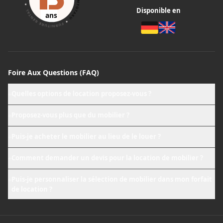
Disponible en
ans
Foire Aux Questions (FAQ)
Quelles options de location proposez-vous ?
+
Proposez-vous plus que du mobilier ?
+
Puis-je acheter le mobilier au lieu de le louer ?
+
Comment demander un devis pour la location de mobilier ?
+
Puis-je personnaliser la sélection de mobilier dans mon forfait
+
de location ?