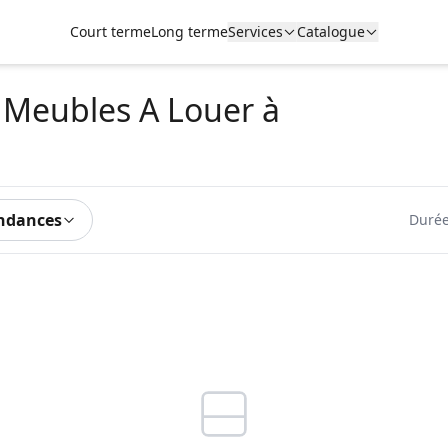
Court terme
Long terme
Services
Catalogue
e Meubles A Louer
à
ndances
Durée