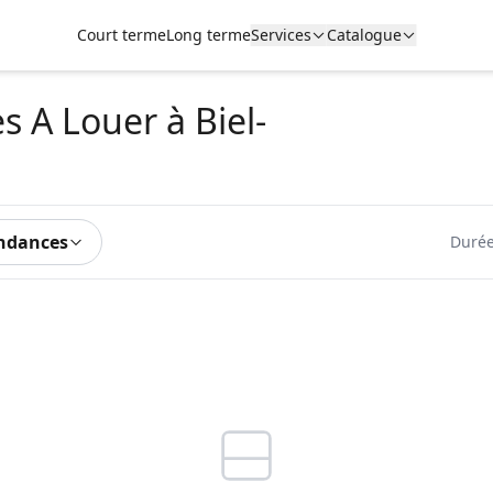
Court terme
Long terme
Services
Catalogue
es A Louer
à Biel-
ndances
Durée