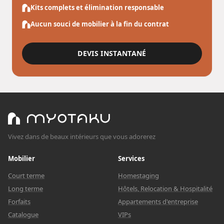
Kits complets et élimination responsable
Aucun souci de mobilier à la fin du contrat
DEVIS INSTANTANÉ
Vivez dans de beaux intérieurs que vous adorerez
Mobilier
Services
Court terme
Homestaging
Long terme
Hôtels, Relocation & Hospitalité
Forfaits
Appartements d'entreprise
Catalogue
VIPs