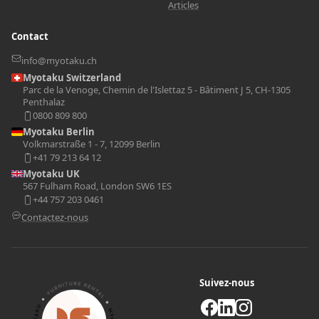
Articles
Contact
info@myotaku.ch
Myotaku Switzerland
Parc de la Venoge, Chemin de l'Islettaz 5 - Bâtiment J 5, CH-1305
Penthalaz
0800 809 800
Myotaku Berlin
Volkmarstraße 1 - 7, 12099 Berlin
+41 79 213 64 12
Myotaku UK
567 Fulham Road, London SW6 1ES
+44 757 203 0461
Contactez-nous
Suivez-nous