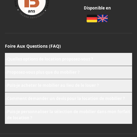
Disponible en
ans
Foire Aux Questions (FAQ)
Quelles options de location proposez-vous ?
+
Proposez-vous plus que du mobilier ?
+
Puis-je acheter le mobilier au lieu de le louer ?
+
Comment demander un devis pour la location de mobilier ?
+
Puis-je personnaliser la sélection de mobilier dans mon forfait
+
de location ?