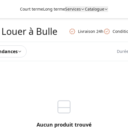
Court terme
Long terme
Services
Catalogue
 Louer
à Bulle
Livraison 24h
Conditio
ndances
Durée
Aucun produit trouvé