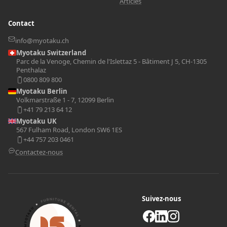
Articles
Contact
info@myotaku.ch
Myotaku Switzerland
Parc de la Venoge, Chemin de l'Islettaz 5 - Bâtiment J 5, CH-1305
Penthalaz
0800 809 800
Myotaku Berlin
Volkmarstraße 1 - 7, 12099 Berlin
+41 79 213 64 12
Myotaku UK
567 Fulham Road, London SW6 1ES
+44 757 203 0461
Contactez-nous
Suivez-nous