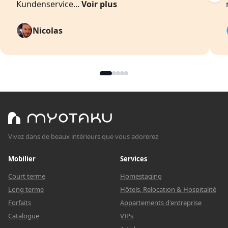
Kundenservice...
Voir plus
Nicolas
Vivez dans de beaux intérieurs que vous adorerez
Mobilier
Services
Court terme
Homestaging
Long terme
Hôtels, Relocation & Hospitalité
Forfaits
Appartements d'entreprise
Catalogue
VIPs