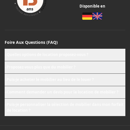
Disponible en
ans
Foire Aux Questions (FAQ)
Quelles options de location proposez-vous ?
+
Proposez-vous plus que du mobilier ?
+
Puis-je acheter le mobilier au lieu de le louer ?
+
Comment demander un devis pour la location de mobilier ?
+
Puis-je personnaliser la sélection de mobilier dans mon forfait
+
de location ?