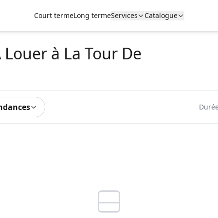
Court terme
Long terme
Services
Catalogue
A Louer
à La Tour De
ndances
Durée