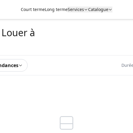
Court terme
Long terme
Services
Catalogue
 Louer
à
ndances
Durée