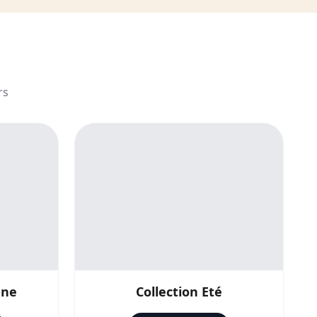
rs
mne
Collection Eté