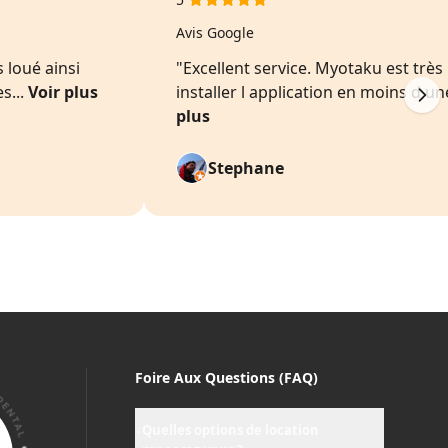
Avis Google
 loué ainsi
"Excellent service. Myotaku est très 
s...
Voir plus
installer l application en moins d une
plus
Stephane
Foire Aux Questions (FAQ)
Quelles options de location
+