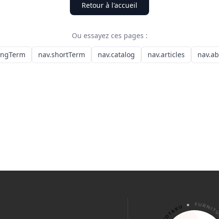
Retour à l'accueil
Ou essayez ces pages :
ongTerm
nav.shortTerm
nav.catalog
nav.articles
nav.a