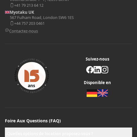
+41 79 213 64 12
Myotaku UK
567 Fulham Road, London SW6 1ES
+44 757 203 0461
Contactez-nous
Suivez-nous
Disponible en
ans
Foire Aux Questions (FAQ)
Quelles options de location proposez-vous ?
+