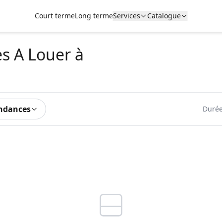
Court terme
Long terme
Services
Catalogue
es A Louer
à
ndances
Durée