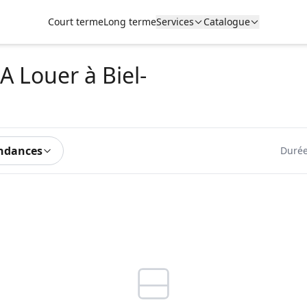
Court terme
Long terme
Services
Catalogue
 A Louer
à Biel-
ndances
Durée