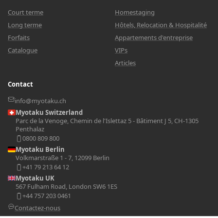
Court terme
Homestaging
Long terme
Hôtels, Relocation & Hospitalité
Forfaits
Appartements d'entreprise
Catalogue
VIPs
Articles
Contact
info@myotaku.ch
Myotaku Switzerland
Parc de la Venoge, Chemin de l'Islettaz 5 - Bâtiment J 5, CH-1305
Penthalaz
0800 809 800
Myotaku Berlin
Volkmarstraße 1 - 7, 12099 Berlin
+41 79 213 64 12
Myotaku UK
567 Fulham Road, London SW6 1ES
+44 757 203 0461
Contactez-nous