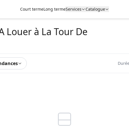
Court terme
Long terme
Services
Catalogue
A Louer
à La Tour De
ndances
Durée