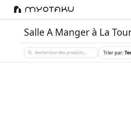
Salle A Manger
à La Tou
Trier par
:
Te