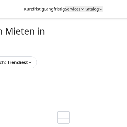
Kurzfristig
Langfristig
Services
Katalog
m Mieten
in
ach
:
Trendiest