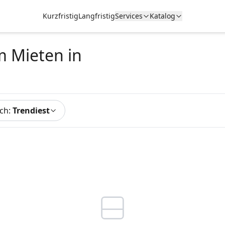
Kurzfristig
Langfristig
Services
Katalog
m Mieten
in
ach
:
Trendiest