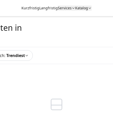
Kurzfristig
Langfristig
Services
Katalog
ten
in
ach
:
Trendiest